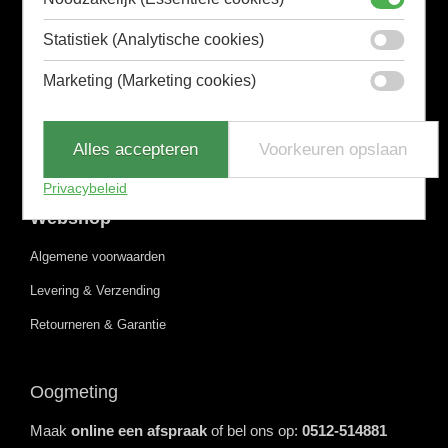
Serengeti
Diensten
Statistiek (Analytische cookies)
Oogmeting
Marketing (Marketing cookies)
Brillenglazen
Optometrie
Alles accepteren
Voorkeuren opslaan
Contactlenzen
Privacybeleid
Webshop
Algemene voorwaarden
Levering & Verzending
Retourneren & Garantie
Oogmeting
Maak
online een afspraak
of bel ons op:
0512-514881