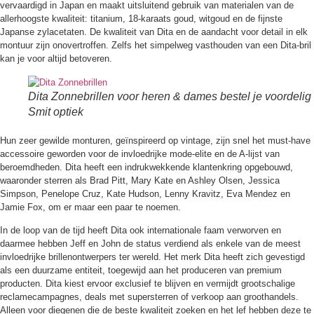
vervaardigd in Japan en maakt uitsluitend gebruik van materialen van de
allerhoogste kwaliteit: titanium, 18-karaats goud, witgoud en de fijnste
Japanse zylacetaten. De kwaliteit van Dita en de aandacht voor detail in elk
montuur zijn onovertroffen. Zelfs het simpelweg vasthouden van een Dita-bril
kan je voor altijd betoveren.
Dita Zonnebrillen voor heren & dames bestel je voordelig 
Smit optiek
Hun zeer gewilde monturen, geïnspireerd op vintage, zijn snel het must-have
accessoire geworden voor de invloedrijke mode-elite en de A-lijst van
beroemdheden. Dita heeft een indrukwekkende klantenkring opgebouwd,
waaronder sterren als Brad Pitt, Mary Kate en Ashley Olsen, Jessica
Simpson, Penelope Cruz, Kate Hudson, Lenny Kravitz, Eva Mendez en
Jamie Fox, om er maar een paar te noemen.
In de loop van de tijd heeft Dita ook internationale faam verworven en
daarmee hebben Jeff en John de status verdiend als enkele van de meest
invloedrijke brillenontwerpers ter wereld. Het merk Dita heeft zich gevestigd
als een duurzame entiteit, toegewijd aan het produceren van premium
producten. Dita kiest ervoor exclusief te blijven en vermijdt grootschalige
reclamecampagnes, deals met supersterren of verkoop aan groothandels.
Alleen voor diegenen die de beste kwaliteit zoeken en het lef hebben deze te