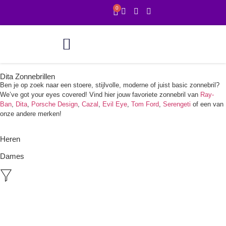
0
Online showroom
1 uur service
Dita Zonnebrillen
Ben je op zoek naar een stoere, stijlvolle, moderne of juist basic zonnebril?
We’ve got your eyes covered! Vind hier jouw favoriete zonnebril van
Ray-
Ban
,
Dita
,
Porsche Design
,
Cazal
,
Evil Eye
,
Tom Ford
,
Serengeti
of een van
onze andere merken!
Heren
Dames