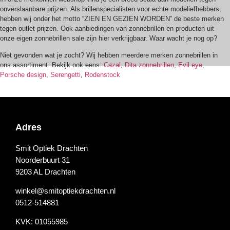
onverslaanbare prijzen. Als brillenspecialisten voor echte modeliefhebbers,
hebben wij onder het motto “ZIEN EN GEZIEN WORDEN” de beste merken
tegen outlet-prijzen. Ook aanbiedingen van zonnebrillen en producten uit
onze eigen zonnebrillen sale zijn hier verkrijgbaar. Waar wacht je nog op?
Niet gevonden wat je zocht? Wij hebben meerdere merken zonnebrillen in
ons assortiment. Bekijk ook eens:
Cazal
,
Dita zonnebrillen
,
Evil eye
,
Porsche design
,
Serengetti
,
Rodenstock
Adres
Smit Optiek Drachten
Noorderbuurt 31
9203 AL Drachten
winkel@smitoptiekdrachten.nl
0512-514881
KVK: 01055985