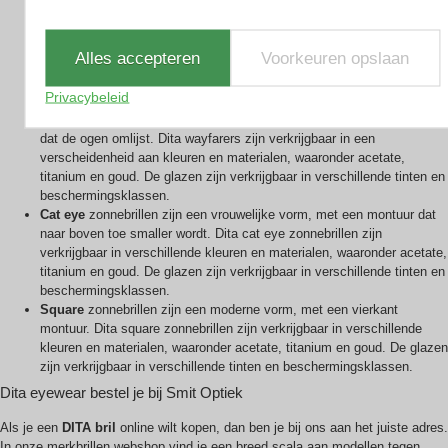
Aviators
zijn de klassieke vorm van zonnebrillen, met een groot
montuur dat over de ogen en wangen valt. Dita aviators zijn gemaakt
Alles accepteren
Voorkeuren opslaan
van hoogwaardige materialen, zoals titanium, goud en platina. De
glazen zijn verkrijgbaar in verschillende tinten en
Privacybeleid
beschermingsklassen.
Wayfarers
zijn een andere klassieke vorm, met een smaller montuur
dat de ogen omlijst. Dita wayfarers zijn verkrijgbaar in een
verscheidenheid aan kleuren en materialen, waaronder acetate,
titanium en goud. De glazen zijn verkrijgbaar in verschillende tinten en
beschermingsklassen.
Cat eye
zonnebrillen zijn een vrouwelijke vorm, met een montuur dat
naar boven toe smaller wordt. Dita cat eye zonnebrillen zijn
verkrijgbaar in verschillende kleuren en materialen, waaronder acetate,
titanium en goud. De glazen zijn verkrijgbaar in verschillende tinten en
beschermingsklassen.
Square
zonnebrillen zijn een moderne vorm, met een vierkant
montuur. Dita square zonnebrillen zijn verkrijgbaar in verschillende
kleuren en materialen, waaronder acetate, titanium en goud. De glazen
zijn verkrijgbaar in verschillende tinten en beschermingsklassen.
Dita eyewear bestel je bij Smit Optiek
Als je een
DITA bril
online wilt kopen, dan ben je bij ons aan het juiste adres.
In onze merkbrillen webshop vind je een breed scala aan modellen tegen