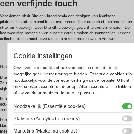
een verfijnde touch
Voor dames biedt Dita een breed scala aan designs: van iconische
pilotenbrillen tot fashionable cat-eye frames. Door de perfecte balans tussen
strak en vrouwelijk, weet Dita elk vrouwelijk gezicht te complimenteren. De
hoogwaardige materialen en subtiele details maken de zonnebrillen uit deze
collectie tot een must-have accessoire voor modebewuste vrouwen.
Cookie instellingen
Dita zonnebrillen dames collectie 2025 bestel je bij Smit 
Het design van
DITA
zonnebrillen
Onze website maakt gebruik van cookies om u de best
mogelijke gebruikerservaring te bieden. Essentiële cookies zijn
Dita zonnebrillen zijn ontworpen om een ​​luxe en tijdloze uitstraling te geven.
noodzakelijk voor de correcte werking van de website. U kunt
Ze zijn perfect voor mensen die op zoek zijn naar een zonnebril die zowel
onze cookies accepteren door op "Alles accepteren" te klikken
stijlvol als functioneel is.
of uw voorkeuren hieronder aan te passen.
Dita zonnebrillen zijn gemaakt van hoogwaardige materialen, zoals titanium,
goud en roestvrij staal. De monturen zijn vaak voorzien van subtiele details,
Noodzakelijk (Essentiële cookies)
zoals gegraveerde logo’s of sierlijk metaalwerk.
Statistiek (Analytische cookies)
Dita zonnebrillen zijn verkrijgbaar in een breed scala aan modellen, van
klassieke pilotenbrillen tot moderne cat-eye zonnebrillen. Enkele van de
Marketing (Marketing cookies)
meest populaire modellen zijn: