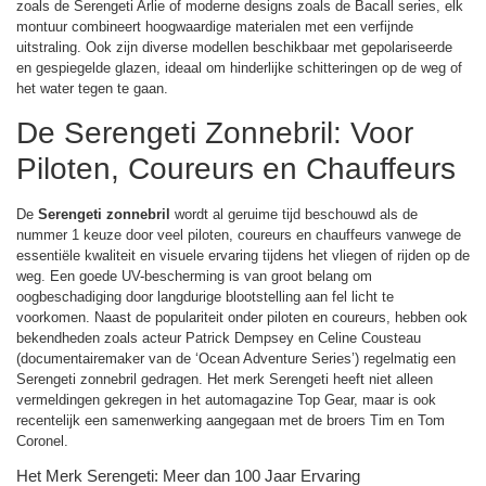
zoals de Serengeti Arlie of moderne designs zoals de Bacall series, elk
montuur combineert hoogwaardige materialen met een verfijnde
uitstraling. Ook zijn diverse modellen beschikbaar met gepolariseerde
en gespiegelde glazen, ideaal om hinderlijke schitteringen op de weg of
het water tegen te gaan.
De Serengeti Zonnebril: Voor
Piloten, Coureurs en Chauffeurs
De
Serengeti zonnebril
wordt al geruime tijd beschouwd als de
nummer 1 keuze door veel piloten, coureurs en chauffeurs vanwege de
essentiële kwaliteit en visuele ervaring tijdens het vliegen of rijden op de
weg. Een goede UV-bescherming is van groot belang om
oogbeschadiging door langdurige blootstelling aan fel licht te
voorkomen. Naast de populariteit onder piloten en coureurs, hebben ook
bekendheden zoals acteur Patrick Dempsey en Celine Cousteau
(documentairemaker van de ‘Ocean Adventure Series’) regelmatig een
Serengeti zonnebril gedragen. Het merk Serengeti heeft niet alleen
vermeldingen gekregen in het automagazine Top Gear, maar is ook
recentelijk een samenwerking aangegaan met de broers Tim en Tom
Coronel.
Het Merk Serengeti: Meer dan 100 Jaar Ervaring