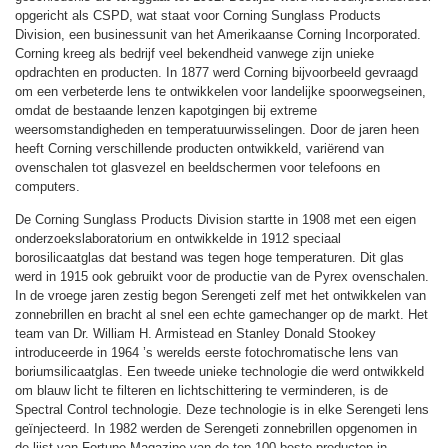
opgericht als CSPD, wat staat voor Corning Sunglass Products
Division, een businessunit van het Amerikaanse Corning Incorporated.
Corning kreeg als bedrijf veel bekendheid vanwege zijn unieke
opdrachten en producten. In 1877 werd Corning bijvoorbeeld gevraagd
om een verbeterde lens te ontwikkelen voor landelijke spoorwegseinen,
omdat de bestaande lenzen kapotgingen bij extreme
weersomstandigheden en temperatuurwisselingen. Door de jaren heen
heeft Corning verschillende producten ontwikkeld, variërend van
ovenschalen tot glasvezel en beeldschermen voor telefoons en
computers.
De Corning Sunglass Products Division startte in 1908 met een eigen
onderzoekslaboratorium en ontwikkelde in 1912 speciaal
borosilicaatglas dat bestand was tegen hoge temperaturen. Dit glas
werd in 1915 ook gebruikt voor de productie van de Pyrex ovenschalen.
In de vroege jaren zestig begon Serengeti zelf met het ontwikkelen van
zonnebrillen en bracht al snel een echte gamechanger op de markt. Het
team van Dr. William H. Armistead en Stanley Donald Stookey
introduceerde in 1964 ’s werelds eerste fotochromatische lens van
boriumsilicaatglas. Een tweede unieke technologie die werd ontwikkeld
om blauw licht te filteren en lichtschittering te verminderen, is de
Spectral Control technologie. Deze technologie is in elke Serengeti lens
geïnjecteerd. In 1982 werden de Serengeti zonnebrillen opgenomen in
de lijst van Fortune Magazine van de top 100 beste producten in