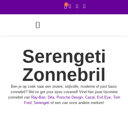
0
Online showroom
1 uur service
Serengeti
Zonnebril
Ben je op zoek naar een stoere, stijlvolle, moderne of juist basic
zonnebril? We’ve got your eyes covered! Vind hier jouw favoriete
zonnebril van
Ray-Ban
,
Dita
,
Porsche Design
,
Cazal
,
Evil Eye
,
Tom
Ford
,
Serengeti
of een van onze andere merken!