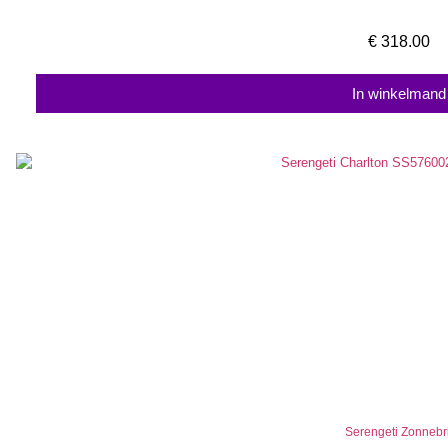
€
318.00
In winkelmand
Serengeti Zonnebri