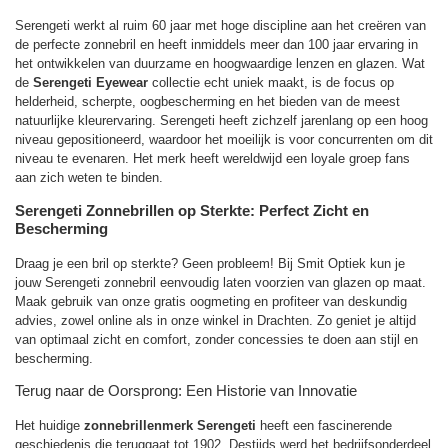
Serengeti werkt al ruim 60 jaar met hoge discipline aan het creëren van
de perfecte zonnebril en heeft inmiddels meer dan 100 jaar ervaring in
het ontwikkelen van duurzame en hoogwaardige lenzen en glazen. Wat
de
Serengeti Eyewear
collectie echt uniek maakt, is de focus op
helderheid, scherpte, oogbescherming en het bieden van de meest
natuurlijke kleurervaring. Serengeti heeft zichzelf jarenlang op een hoog
niveau gepositioneerd, waardoor het moeilijk is voor concurrenten om dit
niveau te evenaren. Het merk heeft wereldwijd een loyale groep fans
aan zich weten te binden.
Serengeti Zonnebrillen op Sterkte: Perfect Zicht en
Bescherming
Draag je een bril op sterkte? Geen probleem! Bij Smit Optiek kun je
jouw Serengeti zonnebril eenvoudig laten voorzien van glazen op maat.
Maak gebruik van onze gratis oogmeting en profiteer van deskundig
advies, zowel online als in onze winkel in Drachten. Zo geniet je altijd
van optimaal zicht en comfort, zonder concessies te doen aan stijl en
bescherming.
Terug naar de Oorsprong: Een Historie van Innovatie
Het huidige
zonnebrillenmerk Serengeti
heeft een fascinerende
geschiedenis die teruggaat tot 1902. Destijds werd het bedrijfsonderdeel