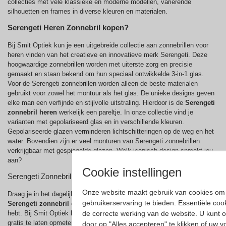
collecties met vele klassieke en moderne modellen, variërende
silhouetten en frames in diverse kleuren en materialen.
Serengeti Heren
Zonnebril kopen?
Bij Smit Optiek kun je een uitgebreide collectie aan zonnebrillen voor
heren vinden van het creatieve en innovatieve merk Serengeti. Deze
hoogwaardige zonnebrillen worden met uiterste zorg en precisie
gemaakt en staan bekend om hun speciaal ontwikkelde 3-in-1 glas.
Voor de Serengeti zonnebrillen worden alleen de beste materialen
gebruikt voor zowel het montuur als het glas. De unieke designs geven
elke man een verfijnde en stijlvolle uitstraling. Hierdoor is de
Serengeti
zonnebril heren
werkelijk een pareltje. In onze collectie vind je
varianten met gepolariseerd glas en in verschillende kleuren.
Gepolariseerde glazen verminderen lichtschitteringen op de weg en het
water. Bovendien zijn er veel monturen van Serengeti zonnebrillen
verkrijgbaar met gespiegelde glazen. Welk iconisch design spreekt jou
aan?
Cookie instellingen
Serengeti Zonnebrillen op Sterkte
Onze website maakt gebruik van cookies om 
Draag je in het dagelijks leven een bril? Dan is het prettig om ook een
gebruikerservaring te bieden. Essentiële cook
Serengeti zonnebril op sterkte
te hebben, zodat je overal goed zicht
de correcte werking van de website. U kunt 
hebt. Bij Smit Optiek kun je profiteren van de mogelijkheid om je ogen
gratis te laten opmeten. Maak een afspraak voor een gratis oogmeting
door op "Alles accepteren" te klikken of uw 