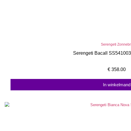
Serengeti Zonnebri
Serengeti Bacall SS541003
€
358.00
In winkelmand