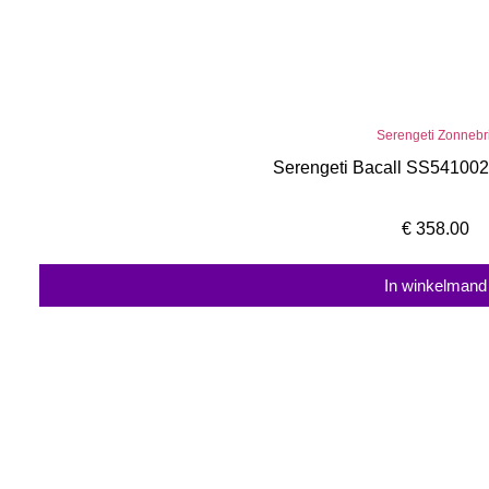
Serengeti Zonnebri
Serengeti Bacall SS541002
€
358.00
In winkelmand