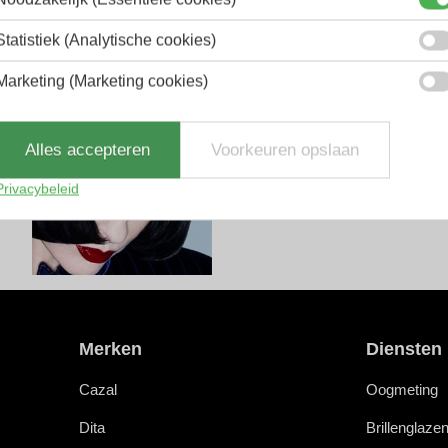
Statistiek (Analytische cookies)
Marketing (Marketing cookies)
Alles accepteren
Voorkeuren opslaan
Privacybeleid
Merken
Diensten
Cazal
Oogmeting
Dita
Brillenglaze