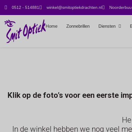
0512 - 514881
winkel@smitoptiekdrachten.nl
Noorderbuur
Home
Zonnebrillen
Diensten
B