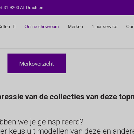
t 31 9203 AL Drachten
rillen
Online showroom
Merken
1 uur service
Con