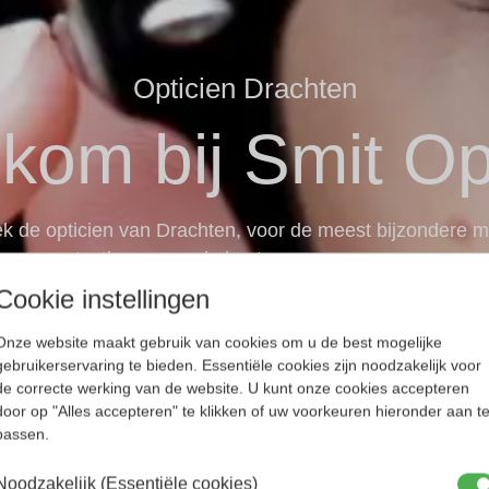
Opticien Drachten
kom bij Smit Op
tek de opticien van Drachten, voor de meest bijzondere 
contactlenzen en de beste zorg voor uw ogen.
Cookie instellingen
Onze website maakt gebruik van cookies om u de best mogelijke
gebruikerservaring te bieden. Essentiële cookies zijn noodzakelijk voor
de correcte werking van de website. U kunt onze cookies accepteren
Online showroom
Direct afspraak mak
door op "Alles accepteren" te klikken of uw voorkeuren hieronder aan t
passen.
Noodzakelijk (Essentiële cookies)