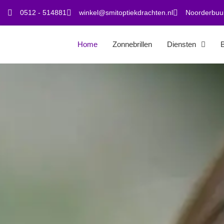
0512 - 514881
winkel@smitoptiekdrachten.nl
Noorderbuur
Home
Zonnebrillen
Diensten
B