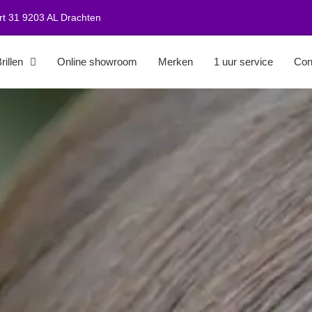
t 31 9203 AL Drachten
rillen
Online showroom
Merken
1 uur service
Con