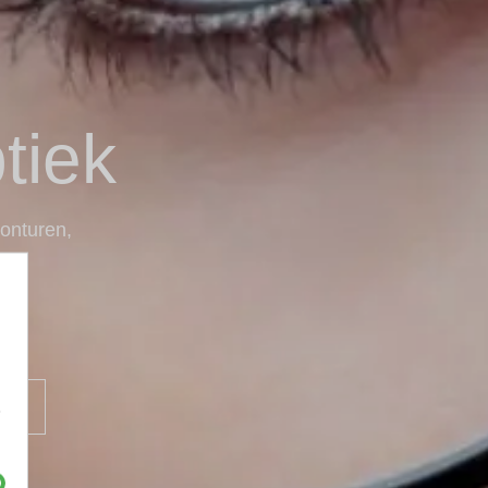
tiek
monturen,
en
e