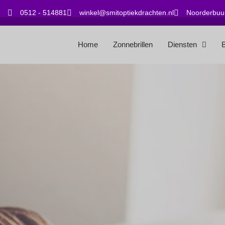
0512 - 514881
winkel@smitoptiekdrachten.nl
Noorderbuur
Home
Zonnebrillen
Diensten
B