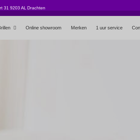
t 31 9203 AL Drachten
rillen
Online showroom
Merken
1 uur service
Con