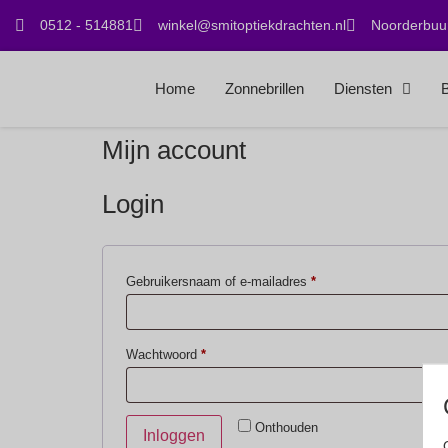
0512 - 514881
winkel@smitoptiekdrachten.nl
Noorderbuur
Home
Zonnebrillen
Diensten
B
Mijn account
Login
Gebruikersnaam of e-mailadres
*
Wachtwoord
*
Onthouden
Inloggen