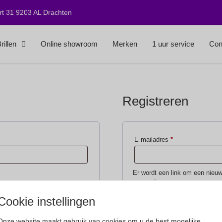
t 31 9203 AL Drachten
rillen
Online showroom
Merken
1 uur service
Con
Registreren
E-mailadres
*
Er wordt een link om een nieuw
verzonden.
Cookie instellingen
Your personal data will be used
manage access to your account
Onze website maakt gebruik van cookies om u de best mogelijke