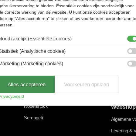
gebruikerservaring te bieden. Essentiële cookies zijn noodzakelijk voor
Registreren
de correcte werking van de website. U kunt onze cookies accepteren
door op "Alles accepteren" te klikken of uw voorkeuren hieronder aan t
passen.
Noodzakelijk (Essentiële cookies)
Merken
Diensten
Statistiek (Analytische cookies)
Cazal
Oogmeting
Marketing (Marketing cookies)
Dita
Brillenglaze
Evil eye
Optometrie
Alles accepteren
Voorkeuren opslaan
Porsche design
Contactlenz
Privacybeleid
Rodenstock
Webshop
Serengeti
Algemene v
Levering & 