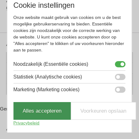
Anna-Karin Karlsson maakt gebruik van
Cookie instellingen
glazen van Carl ZEISS.
Onze website maakt gebruik van cookies om u de best
mogelijke gebruikerservaring te bieden. Essentiële
cookies zijn noodzakelijk voor de correcte werking van
de website. U kunt onze cookies accepteren door op
"Alles accepteren" te klikken of uw voorkeuren hieronder
Aanvullende informatie
aan te passen.
Kleur montuur
Goud, Zwart
Noodzakelijk (Essentiële cookies)
Montuur materiaal
Goud, Kunststof, Stainless Steel
Statistiek (Analytische cookies)
Lens materiaal
Kunststof
Marketing (Marketing cookies)
Vorm
Piloten
Gerelateerde producten
Alles accepteren
Voorkeuren opslaan
Privacybeleid
Adres