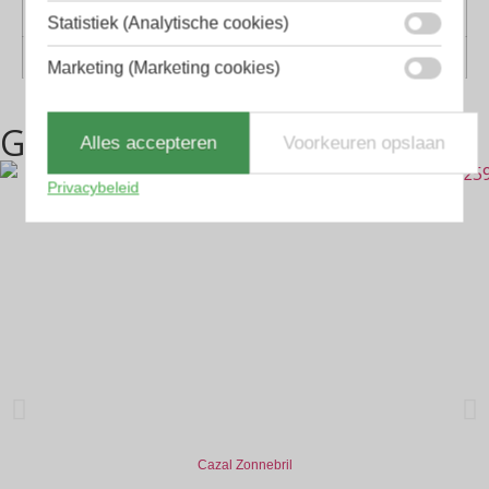
Geschikt voor
Dames, Heren
Statistiek (Analytische cookies)
Vorm
Piloten, Rechthoekig
Marketing (Marketing cookies)
Gerelateerde producten
Alles accepteren
Voorkeuren opslaan
Privacybeleid
Cazal Zonnebril