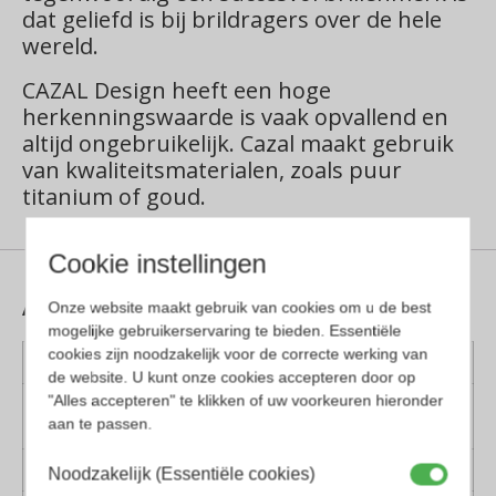
dat geliefd is bij brildragers over de hele
wereld.
CAZAL Design heeft een hoge
herkenningswaarde is vaak opvallend en
altijd ongebruikelijk. Cazal maakt gebruik
van kwaliteitsmaterialen, zoals puur
titanium of goud.
Cookie instellingen
Aanvullende informatie
Onze website maakt gebruik van cookies om u de best
mogelijke gebruikerservaring te bieden. Essentiële
cookies zijn noodzakelijk voor de correcte werking van
Kleur montuur
Goud, Zwart
de website. U kunt onze cookies accepteren door op
"Alles accepteren" te klikken of uw voorkeuren hieronder
Montuur
Kunststof
aan te passen.
materiaal
Lens materiaal
Kunststof
Noodzakelijk (Essentiële cookies)