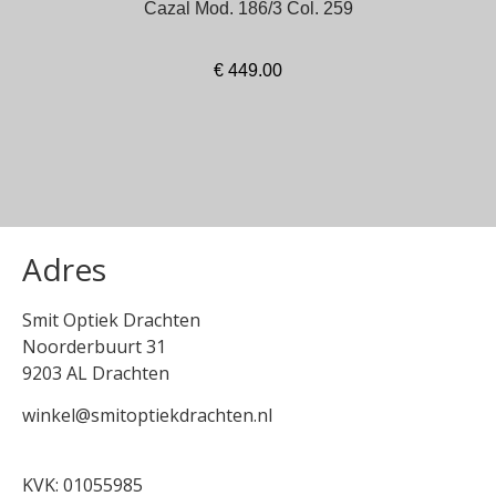
Cazal Mod. 186/3 Col. 259
€
449.00
In winkelmand
Adres
Smit Optiek Drachten
Noorderbuurt 31
9203 AL Drachten
winkel@smitoptiekdrachten.nl
0512-514881
KVK: 01055985