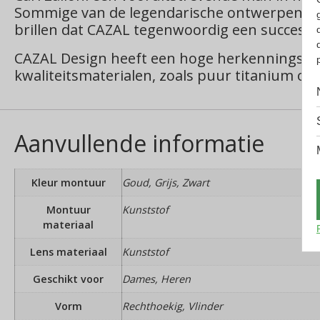
Sommige van de legendarische ontwerpen uit di
brillen dat CAZAL tegenwoordig een succesvol b
CAZAL Design heeft een hoge herkenningswaar
kwaliteitsmaterialen, zoals puur titanium of 
Aanvullende informatie
Kleur montuur
Goud, Grijs, Zwart
Montuur
Kunststof
materiaal
Lens materiaal
Kunststof
Geschikt voor
Dames, Heren
Vorm
Rechthoekig, Vlinder