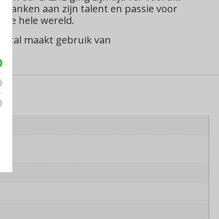
e danken aan zijn talent en passie voor
r de hele wereld.
e
 Cazal maakt gebruik van