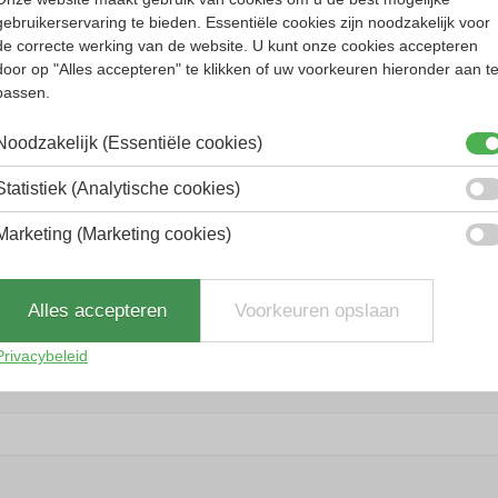
e tijd zijn zelfs nu nog trendsettend. Het is t
gebruikerservaring te bieden. Essentiële cookies zijn noodzakelijk voor
rillenmerk is dat geliefd is bij brildragers ove
de correcte werking van de website. U kunt onze cookies accepteren
door op "Alles accepteren" te klikken of uw voorkeuren hieronder aan t
de is vaak opvallend en altijd ongebruikelijk.
passen.
goud.
Noodzakelijk (Essentiële cookies)
Statistiek (Analytische cookies)
Marketing (Marketing cookies)
Alles accepteren
Voorkeuren opslaan
Privacybeleid