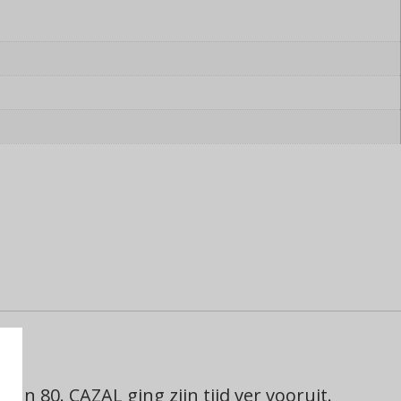
en 80. CAZAL ging zijn tijd ver vooruit.