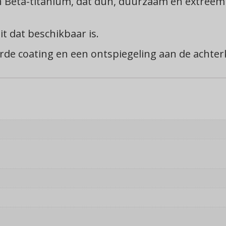
 Beta-titanium, dat dun, duurzaam en extreem fl
t dat beschikbaar is.
de coating en een ontspiegeling aan de achterk