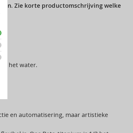
azen. Zie korte productomschrijving welke
e
nd het water.
tie en automatisering, maar artistieke