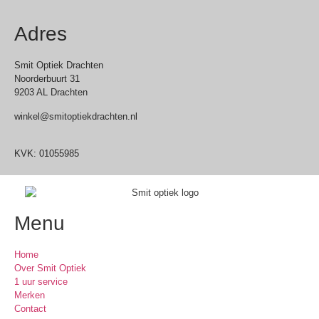
Adres
Smit Optiek Drachten
Noorderbuurt 31
9203 AL Drachten
winkel@smitoptiekdrachten.nl
0512-514881
KVK: 01055985
Menu
Home
Over Smit Optiek
1 uur service
Merken
Contact