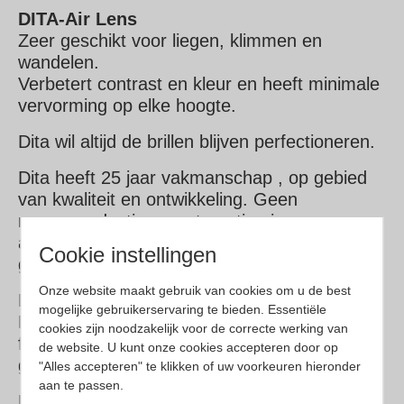
DITA-Air Lens
Zeer geschikt voor liegen, klimmen en
wandelen.
Verbetert contrast en kleur en heeft minimale
vervorming op elke hoogte.
Dita wil altijd de brillen blijven perfectioneren.
Dita heeft 25 jaar vakmanschap , op gebied
van kwaliteit en ontwikkeling. Geen
massaproductie en automatisering, maar
artistieke erfenis met behulp van zeer
Cookie instellingen
gewaardeerde ambachtslieden.
Onze website maakt gebruik van cookies om u de best
DITA gebruikt een van de hoogste kwaliteiten
mogelijke gebruikerservaring te bieden. Essentiële
Beta-titanium, dat dun, duurzaam en extreem
cookies zijn noodzakelijk voor de correcte werking van
flexibel is. Ons Beta-titanium is 1/3 het
de website. U kunt onze cookies accepteren door op
gewicht van staal.
"Alles accepteren" te klikken of uw voorkeuren hieronder
aan te passen.
DITA gebruikt acetaat van de hoogste