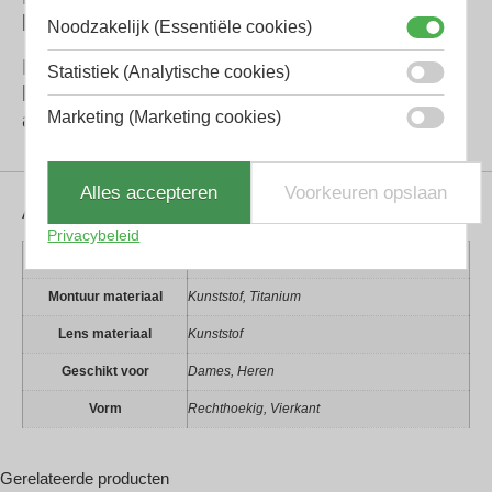
kwaliteit dat beschikbaar is.
Noodzakelijk (Essentiële cookies)
De glazen van DITA hebben allemaal extra
Statistiek (Analytische cookies)
harde coating en een ontspiegeling aan de
achterkant tegen reflecties.
Marketing (Marketing cookies)
Alles accepteren
Voorkeuren opslaan
Aanvullende informatie
Privacybeleid
Kleur montuur
Grijs, Gunmetal, Zwart
Montuur materiaal
Kunststof, Titanium
Lens materiaal
Kunststof
Geschikt voor
Dames, Heren
Vorm
Rechthoekig, Vierkant
Gerelateerde producten