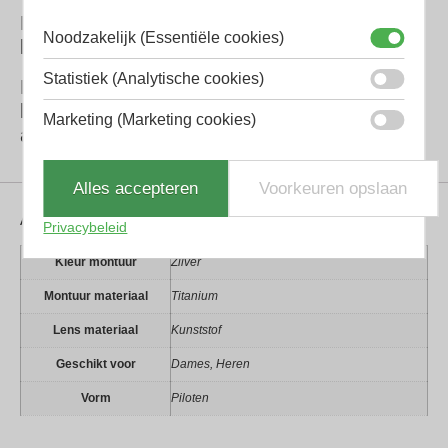
DITA gebruikt acetaat van de hoogste
Noodzakelijk (Essentiële cookies)
kwaliteit dat beschikbaar is.
Statistiek (Analytische cookies)
De glazen van DITA hebben allemaal extra
harde coating en een ontspiegeling aan de
Marketing (Marketing cookies)
achterkant tegen reflecties.
Alles accepteren
Voorkeuren opslaan
Aanvullende informatie
Privacybeleid
Kleur montuur
Zilver
Montuur materiaal
Titanium
Lens materiaal
Kunststof
Geschikt voor
Dames, Heren
Vorm
Piloten