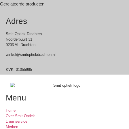
Gerelateerde producten
Adres
Smit Optiek Drachten
Noorderbuurt 31
9203 AL Drachten
winkel@smitoptiekdrachten.nl
0512-514881
KVK: 01055985
Menu
Home
Over Smit Optiek
1 uur service
Merken