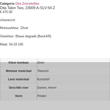
Categorie
Dita Zonnebrillen
Dita Talon Two, 23009-A-SLV-54-Z
€
475.00
Uitverkocht
Montuurkleur: Zilver
Glaskleur: Blauw degradé (BackAR)
Maat: 54-19 140
Kleur montuur
Zilver
Montuur materiaal
Titanium
Lens materiaal
Kunststof
Geschikt voor
Dames, Heren
Vorm
Piloten