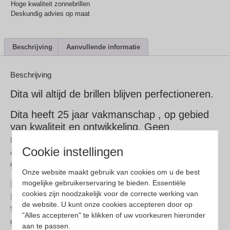
Hoge kwaliteit zonnebrillen
Deskundig advies op maat
Beschrijving
Aanvullende informatie
Beschrijving
Dita wil altijd de brillen blijven perfectioneren.
Dita heeft 25 jaar vakmanschap , op gebied
van kwaliteit en ontwikkeling. Geen
massaproductie en automatisering, maar
Cookie instellingen
artistieke erfenis met behulp van zeer
gewaardeerde ambachtslieden.
Onze website maakt gebruik van cookies om u de best
DITA gebruikt een van de hoogste kwaliteiten
mogelijke gebruikerservaring te bieden. Essentiële
cookies zijn noodzakelijk voor de correcte werking van
Beta-titanium, dat dun, duurzaam en extreem
de website. U kunt onze cookies accepteren door op
flexibel is. Ons Beta-titanium is 1/3 het
"Alles accepteren" te klikken of uw voorkeuren hieronder
gewicht van staal.
aan te passen.