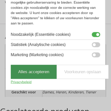
verstelbare inclinatiehoek
mogelijke gebruikerservaring te bieden. Essentiële
cookies zijn noodzakelijk voor de correcte werking van
de website. U kunt onze cookies accepteren door op
"Alles accepteren" te klikken of uw voorkeuren hieronder
aan te passen.
Aanvullende informatie
Noodzakelijk (Essentiële cookies)
Statistiek (Analytische cookies)
Kleur montuur
Grijs, Transparant
Marketing (Marketing cookies)
Montuur
Kunststof
materiaal
Alles accepteren
Voorkeuren opslaan
Lens materiaal
Kunststof
Privacybeleid
Pasvorm
Large
Geschikt voor
Dames, Heren, Kinderen, Tiener