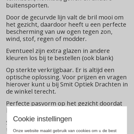
buitensporten.
Door de gecurvde lijn valt de bril mooi om
het gezicht, daardoor heeft u een perfecte
bescherming van uw ogen tegen zon,
wind, stof, regen of modder.
Eventueel zijn extra glazen in andere
kleuren los bij te bestellen (ook blank)
Op sterkte verkrijgbaar. Er is altijd een
optische oplossing. Voor prijzen en vragen
hierover kunt u bij Smit Optiek Drachten in
de winkel terecht.
Perfecte pasvorm op het gezicht doordat
het montuur gekanteld kan worden.
Cookie instellingen
Sportbril, fietsbril, wandelbril, honkbalbril,
tennisbril, hardloopbril, golfbril,
Onze website maakt gebruik van cookies om u de best