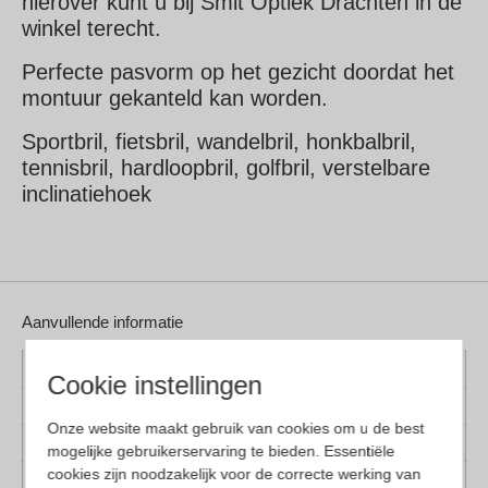
hierover kunt u bij Smit Optiek Drachten in de
winkel terecht.
Perfecte pasvorm op het gezicht doordat het
montuur gekanteld kan worden.
Sportbril, fietsbril, wandelbril, honkbalbril,
tennisbril, hardloopbril, golfbril, verstelbare
inclinatiehoek
Aanvullende informatie
Kleur montuur
Blauw
Cookie instellingen
Montuur materiaal
Kunststof
Onze website maakt gebruik van cookies om u de best
Lens materiaal
Kunststof
mogelijke gebruikerservaring te bieden. Essentiële
cookies zijn noodzakelijk voor de correcte werking van
Pasvorm
Large