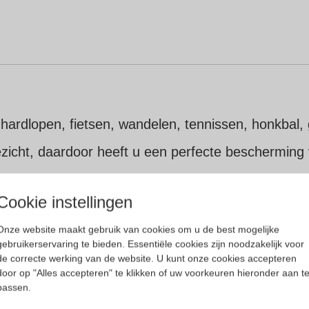
 hardlopen, fietsen, wandelen, tennissen, honkbal,
gezicht, daardoor heeft u een perfecte bescherming
bij te bestellen (ook blank)
Cookie instellingen
e oplossing. Voor prijzen en vragen hierover kunt u 
Onze website maakt gebruik van cookies om u de best mogelijke
gebruikerservaring te bieden. Essentiële cookies zijn noodzakelijk voor
ontuur gekanteld kan worden.
de correcte werking van de website. U kunt onze cookies accepteren
door op "Alles accepteren" te klikken of uw voorkeuren hieronder aan t
bril, hardloopbril, golfbril, verstelbare inclinatiehoek
passen.