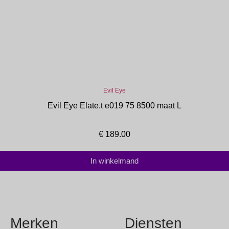
Evil Eye
Evil Eye Elate.t e019 75 8500 maat L
€
189.00
In winkelmand
Merken
Diensten