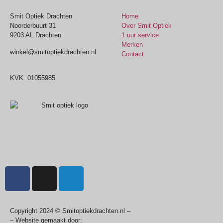
Smit Optiek Drachten
Home
Noorderbuurt 31
Over Smit Optiek
9203 AL Drachten
1 uur service
Merken
winkel@smitoptiekdrachten.nl
Contact
0512-514881
KVK: 01055985
Copyright 2024 © Smitoptiekdrachten.nl –
Sitemap
– Website gemaakt door:
Multiplus online