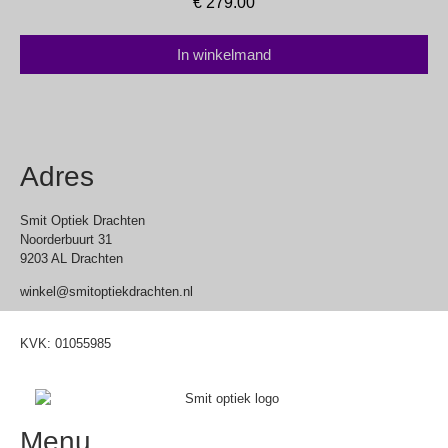
€
279.00
In winkelmand
Adres
Smit Optiek Drachten
Noorderbuurt 31
9203 AL Drachten
winkel@smitoptiekdrachten.nl
0512-514881
KVK: 01055985
Menu