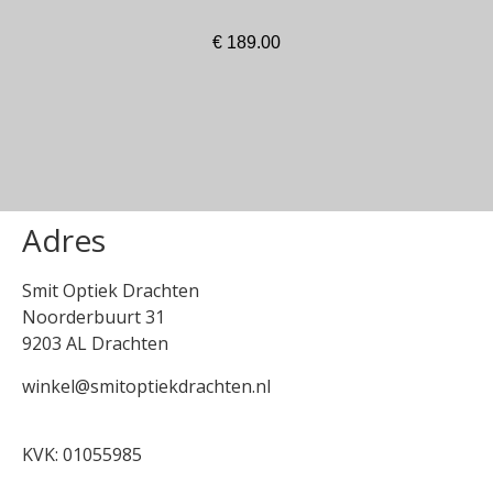
€
189.00
In winkelmand
Adres
Smit Optiek Drachten
Noorderbuurt 31
9203 AL Drachten
winkel@smitoptiekdrachten.nl
0512-514881
KVK: 01055985