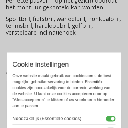
Perfecte pasvorm op het gezicht doordat
het montuur gekanteld kan worden.
Sportbril, fietsbril, wandelbril, honkbalbril,
tennisbril, hardloopbril, golfbril,
verstelbare inclinatiehoek
Cookie instellingen
Aanvullende informatie
Onze website maakt gebruik van cookies om u de best
mogelijke gebruikerservaring te bieden. Essentiële
Kleur montuur
Blauw
cookies zijn noodzakelijk voor de correcte werking van
de website. U kunt onze cookies accepteren door op
Montuur
Kunststof
"Alles accepteren" te klikken of uw voorkeuren hieronder
materiaal
aan te passen.
Lens materiaal
Kunststof
Noodzakelijk (Essentiële cookies)
Pasvorm
Large