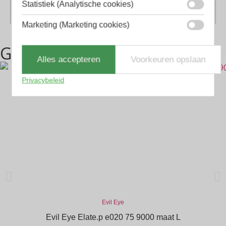
Statistiek (Analytische cookies)
Geschikt voor
Dames, Heren
Marketing (Marketing cookies)
Gerelateerde producten
Alles accepteren
Voorkeuren opslaan
Privacybeleid
Evil Eye
Evil Eye Elate.p e020 75 9000 maat L