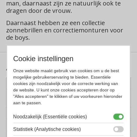
man, daarnaast zijn ze natuurlijk ook te
dragen door de vrouw.
Daarnaast hebben ze een collectie
zonnebrillen en correctiemonturen voor
de boys.
Cookie instellingen
Aanvullende informatie
Onze website maakt gebruik van cookies om u de best
mogelijke gebruikerservaring te bieden. Essentiële
Kleur montuur
Gunmetal
cookies zijn noodzakelijk voor de correcte werking van
de website. U kunt onze cookies accepteren door op
Montuur
Metaal
"Alles accepteren" te klikken of uw voorkeuren hieronder
materiaal
aan te passen.
Lens materiaal
Glas
Noodzakelijk (Essentiële cookies)
Geschikt voor
Dames, Heren
Statistiek (Analytische cookies)
Vorm
Panto, Vierkant