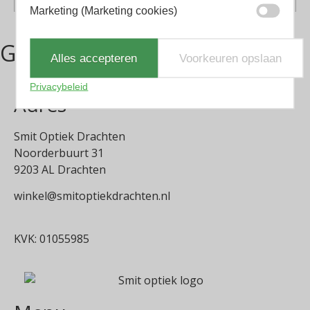
Marketing (Marketing cookies)
Gerelateerde producten
Alles accepteren
Voorkeuren opslaan
Privacybeleid
Adres
Smit Optiek Drachten
Noorderbuurt 31
9203 AL Drachten
winkel@smitoptiekdrachten.nl
0512-514881
KVK: 01055985