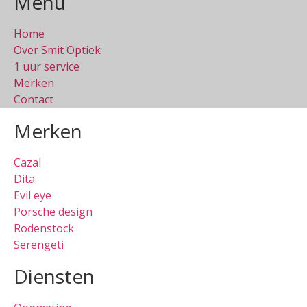
Menu
Home
Over Smit Optiek
1 uur service
Merken
Contact
Merken
Cazal
Dita
Evil eye
Porsche design
Rodenstock
Serengeti
Diensten