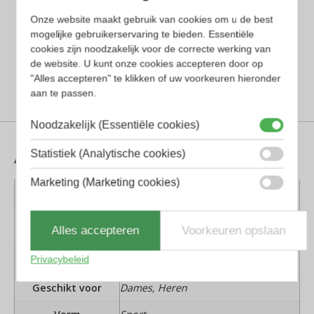
draagcomfort dankzij een van de
lichtste materialen.
De combinatie van
Onze website maakt gebruik van cookies om u de best
het scharnier en onbreekbare pootjes
mogelijke gebruikerservaring te bieden. Essentiële
cookies zijn noodzakelijk voor de correcte werking van
zorgt ervoor dat de bril uiterst
de website. U kunt onze cookies accepteren door op
comfortabel is om te dragen en
"Alles accepteren" te klikken of uw voorkeuren hieronder
gelijkmatig op je hoofd past.
aan te passen.
Noodzakelijk (Essentiële cookies)
Aanvullende informatie
Statistiek (Analytische cookies)
Marketing (Marketing cookies)
Kleur montuur
Grijs
Montuur
Kunststof
Alles accepteren
Voorkeuren opslaan
materiaal
Privacybeleid
Lens materiaal
Kunststof
Geschikt voor
Dames, Heren