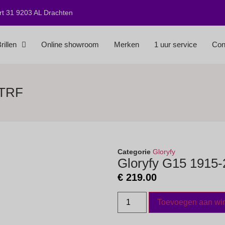
t 31 9203 AL Drachten
rillen
Online showroom
Merken
1 uur service
Con
 TRF
Categorie
Gloryfy
Gloryfy G15 1915-
€
219.00
Toevoegen aan wi