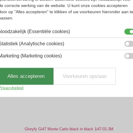
r hun oorspronkelijke vorm dankzij het geheugene
de correcte werking van de website. U kunt onze cookies accepteren
scharnier en onbreekbare pootjes zorgt ervoor dat 
door op "Alles accepteren" te klikken of uw voorkeuren hieronder aan t
passen.
Noodzakelijk (Essentiële cookies)
Statistiek (Analytische cookies)
Marketing (Marketing cookies)
Alles accepteren
Voorkeuren opslaan
Privacybeleid