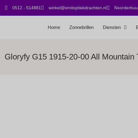
0512 - 514881
winkel@smitoptiekdrachten.nl
Noorderbuur
Home
Zonnebrillen
Diensten
B
Gloryfy G15 1915-20-00 All Mountain