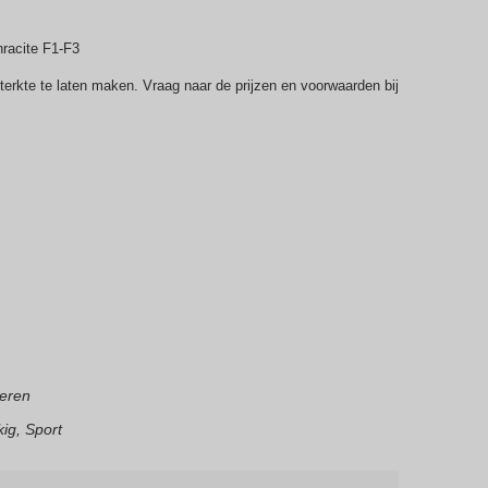
acite F1-F3
sterkte te laten maken. Vraag naar de prijzen en voorwaarden bij
eren
ig, Sport