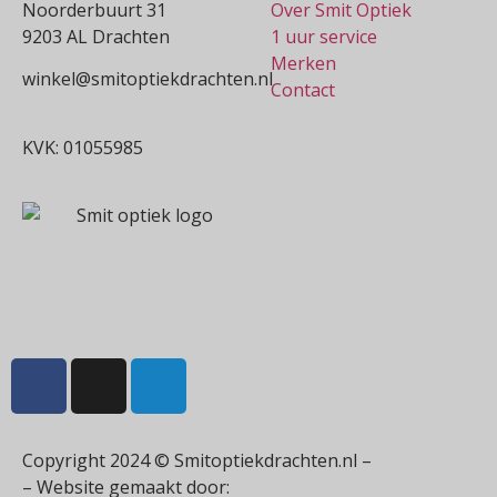
Noorderbuurt 31
Over Smit Optiek
9203 AL Drachten
1 uur service
Merken
winkel@smitoptiekdrachten.nl
Contact
0512-514881
KVK: 01055985
Copyright 2024 © Smitoptiekdrachten.nl –
Sitemap
– Website gemaakt door:
Multiplus online