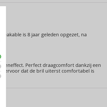
eakable is 8 jaar geleden opgezet, na
e
ugeneffect.
Perfect draagcomfort dankzij een
 ervoor dat de bril uiterst comfortabel is