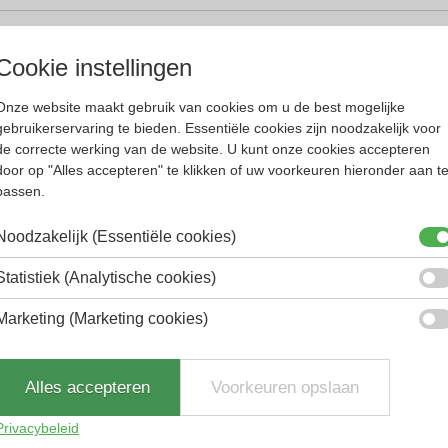
Cookie instellingen
Onze website maakt gebruik van cookies om u de best mogelijke
gebruikerservaring te bieden. Essentiële cookies zijn noodzakelijk voor
de monturen onbreekbaar te maken. Gloryfy-unbr
de correcte werking van de website. U kunt onze cookies accepteren
an.
door op "Alles accepteren" te klikken of uw voorkeuren hieronder aan t
passen.
 skibrillen en zonnebrillen.
Noodzakelijk (Essentiële cookies)
aar hun oorspronkelijke vorm dankzij het gehe
Statistiek (Analytische cookies)
 van het scharnier en onbreekbare pootjes zorgt
past.
Marketing (Marketing cookies)
Alles accepteren
Voorkeuren opslaan
Privacybeleid