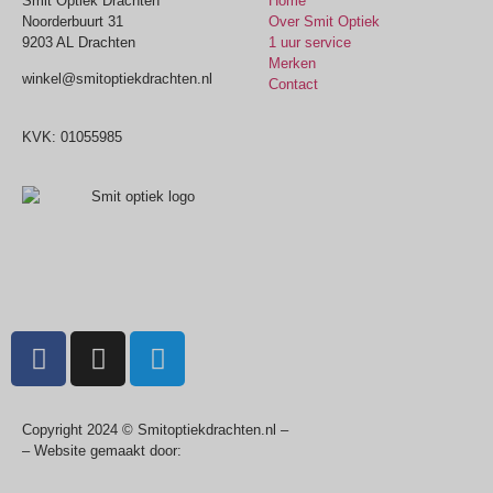
Smit Optiek Drachten
Home
Noorderbuurt 31
Over Smit Optiek
9203 AL Drachten
1 uur service
Merken
winkel@smitoptiekdrachten.nl
Contact
0512-514881
KVK: 01055985
Copyright 2024 © Smitoptiekdrachten.nl –
Sitemap
– Website gemaakt door:
Multiplus online