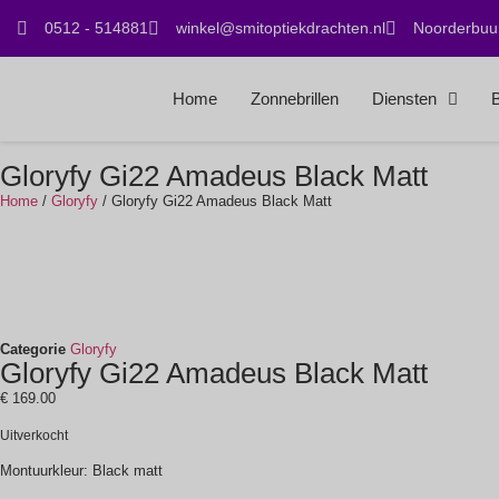
0512 - 514881
winkel@smitoptiekdrachten.nl
Noorderbuur
Home
Zonnebrillen
Diensten
B
Gloryfy Gi22 Amadeus Black Matt
Home
/
Gloryfy
/ Gloryfy Gi22 Amadeus Black Matt
Categorie
Gloryfy
Gloryfy Gi22 Amadeus Black Matt
€
169.00
Uitverkocht
Montuurkleur: Black matt