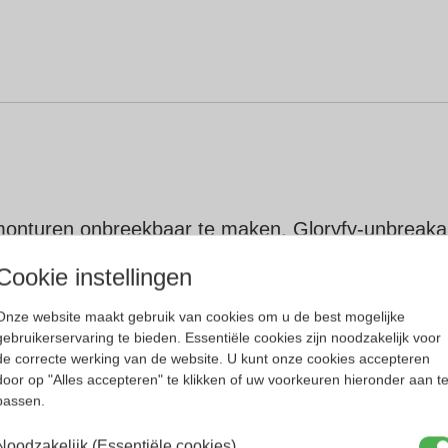
monturen onbreekbaar te maken. Gloryfy-unbreakabl
Cookie instellingen
rillen en zonnebrillen.
Onze website maakt gebruik van cookies om u de best mogelijke
gebruikerservaring te bieden. Essentiële cookies zijn noodzakelijk voor
 hun oorspronkelijke vorm dankzij het geheugeneff
de correcte werking van de website. U kunt onze cookies accepteren
harnier en onbreekbare pootjes zorgt ervoor dat de
door op "Alles accepteren" te klikken of uw voorkeuren hieronder aan t
passen.
Noodzakelijk (Essentiële cookies)