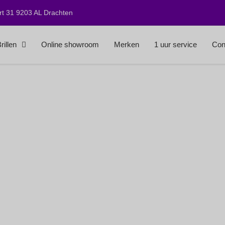
t 31 9203 AL Drachten
rillen
Online showroom
Merken
1 uur service
Con