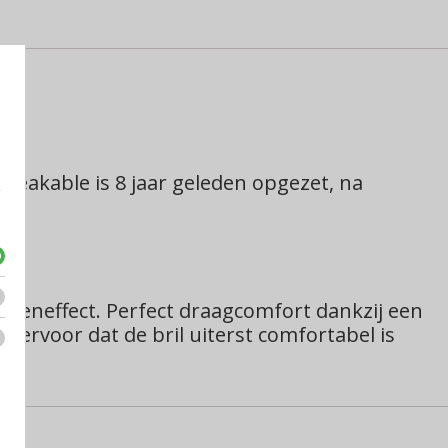
eakable is 8 jaar geleden opgezet, na
e
ugeneffect.
Perfect draagcomfort dankzij een
 ervoor dat de bril uiterst comfortabel is