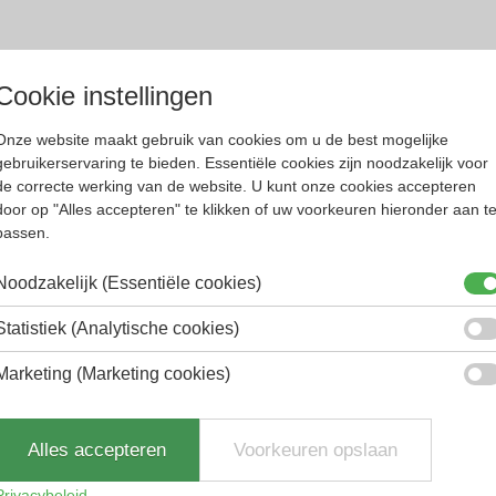
Cookie instellingen
Onze website maakt gebruik van cookies om u de best mogelijke
gebruikerservaring te bieden. Essentiële cookies zijn noodzakelijk voor
de correcte werking van de website. U kunt onze cookies accepteren
de monturen onbreekbaar te maken. Gloryfy-unbr
door op "Alles accepteren" te klikken of uw voorkeuren hieronder aan t
an.
passen.
 skibrillen en zonnebrillen.
Noodzakelijk (Essentiële cookies)
Statistiek (Analytische cookies)
aar hun oorspronkelijke vorm dankzij het gehe
 van het scharnier en onbreekbare pootjes zorgt
Marketing (Marketing cookies)
past.
Alles accepteren
Voorkeuren opslaan
Privacybeleid