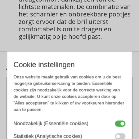
lichtste materialen.
De combinatie van
het scharnier en onbreekbare pootjes
zorgt ervoor dat de bril uiterst
comfortabel is om te dragen en
gelijkmatig op je hoofd past.
Aanvullende informatie
Cookie instellingen
Onze website maakt gebruik van cookies om u de best
Kleur montuur
Bruin
mogelijke gebruikerservaring te bieden. Essentiële
cookies zijn noodzakelijk voor de correcte werking van
Montuur
Kunststof
de website. U kunt onze cookies accepteren door op
materiaal
"Alles accepteren" te klikken of uw voorkeuren hieronder
aan te passen.
Lens materiaal
Kunststof
Noodzakelijk (Essentiële cookies)
Geschikt voor
Dames, Heren
Statistiek (Analytische cookies)
Vorm
Panto, Sport