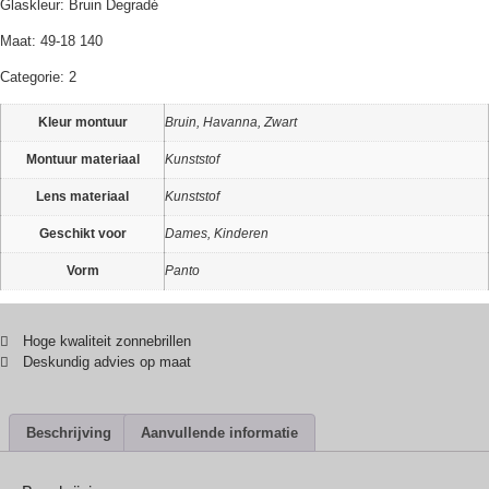
Glaskleur: Bruin Degradé
Maat: 49-18 140
Categorie: 2
Kleur montuur
Bruin, Havanna, Zwart
Montuur materiaal
Kunststof
Lens materiaal
Kunststof
Geschikt voor
Dames, Kinderen
Vorm
Panto
Hoge kwaliteit zonnebrillen
Deskundig advies op maat
Beschrijving
Aanvullende informatie