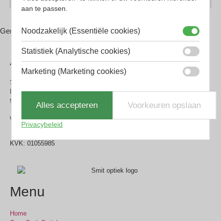
aan te passen.
Noodzakelijk (Essentiële cookies)
Gerelateerde producten
Statistiek (Analytische cookies)
Adres
Marketing (Marketing cookies)
Smit Optiek Drachten
Noorderbuurt 31
9203 AL Drachten
Alles accepteren
Voorkeuren opslaan
winkel@smitoptiekdrachten.nl
Privacybeleid
0512-514881
KVK: 01055985
Menu
Home