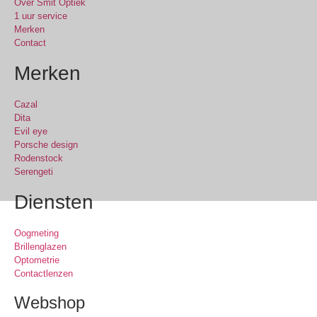
Over Smit Optiek
1 uur service
Merken
Contact
Merken
Cazal
Dita
Evil eye
Porsche design
Rodenstock
Serengeti
Diensten
Oogmeting
Brillenglazen
Optometrie
Contactlenzen
Webshop