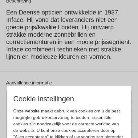
Beschrijving
Een Deense opticien ontwikkelde in 1987,
Inface. Hij vond dat leveranciers niet een
goede prijs/kwaliteit boden. Hij ontwierp
strakke moderne zonnebrillen en
correctiemonturen in een mooie prijssegment.
Inface combineert technieken met strakke
lijnen en modieuze kleuren en vormen.
Aanvullende informatie
Kleur montuur
Bruin, Havanna, Zwart
Cookie instellingen
Montuur materiaal
Kunststof
Onze website maakt gebruik van cookies om u de best
mogelijke gebruikerservaring te bieden. Essentiële
Lens materiaal
Kunststof
cookies zijn noodzakelijk voor de correcte werking van
Geschikt voor
Dames, Kinderen
de website. U kunt onze cookies accepteren door op
"Alles accepteren" te klikken of uw voorkeuren hieronder
Vorm
Panto