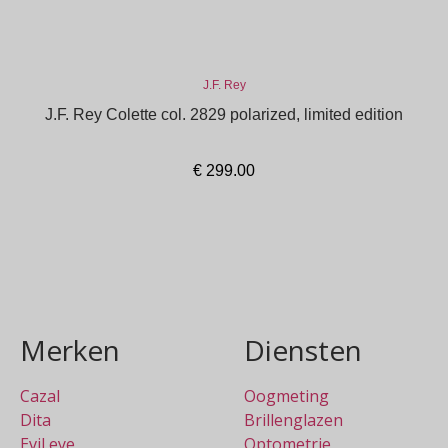
J.F. Rey
J.F. Rey Colette col. 2829 polarized, limited edition
€
299.00
In winkelmand
Merken
Diensten
Cazal
Oogmeting
Dita
Brillenglazen
Evil eye
Optometrie