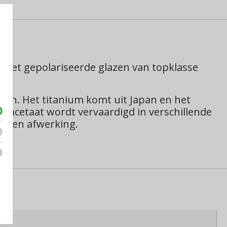
 met gepolariseerde glazen van topklasse
e
pen. H
et titanium komt uit Japan en het
et acetaat wordt vervaardigd in verschillende
ie en afwerking.