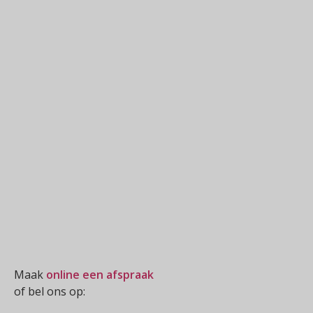
Oogmeting
Maak
online een afspraak
of bel ons op:
0512-514881