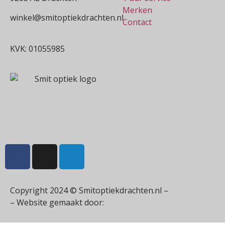
Merken
winkel@smitoptiekdrachten.nl
Contact
0512-514881
KVK: 01055985
Copyright 2024 © Smitoptiekdrachten.nl –
Sitemap
– Website gemaakt door:
Multiplus online