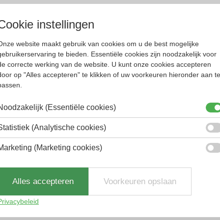
Cookie instellingen
Onze website maakt gebruik van cookies om u de best mogelijke
gebruikerservaring te bieden. Essentiële cookies zijn noodzakelijk voor
nder, kleurrijk. De
zonnebrillen worden geleverd
de correcte werking van de website. U kunt onze cookies accepteren
door op "Alles accepteren" te klikken of uw voorkeuren hieronder aan t
passen.
d staat om zijn moderne en vernieuwende ontwer
li, het toonaangevende bedrijf op dit gebied. H
Noodzakelijk (Essentiële cookies)
teit gegarandeerd, door de zorgvuldige inspect
Statistiek (Analytische cookies)
Marketing (Marketing cookies)
Alles accepteren
Voorkeuren opslaan
Privacybeleid