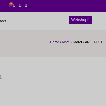
0
Webshop
tact
Home
/
Morel
/ Morel Calvi 1 DD01
1