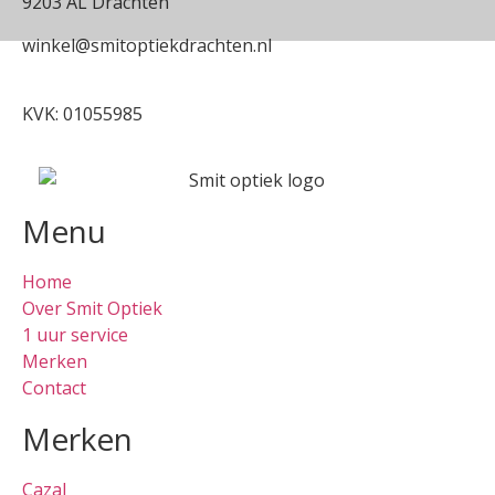
9203 AL Drachten
winkel@smitoptiekdrachten.nl
0512-514881
KVK: 01055985
Menu
Home
Over Smit Optiek
1 uur service
Merken
Contact
Merken
Cazal