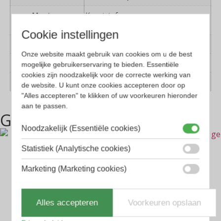
Montuur
Kunststof
materiaal
Cookie instellingen
Lens materiaal
Kunststof
Onze website maakt gebruik van cookies om u de best
Geschikt voor
Dames, Heren
mogelijke gebruikerservaring te bieden. Essentiële
cookies zijn noodzakelijk voor de correcte werking van
Vorm
Rechthoekig, Vierkant
de website. U kunt onze cookies accepteren door op
"Alles accepteren" te klikken of uw voorkeuren hieronder
aan te passen.
Gerelateerde producten
Noodzakelijk (Essentiële cookies)
Statistiek (Analytische cookies)
Marketing (Marketing cookies)
Alles accepteren
Voorkeuren opslaan