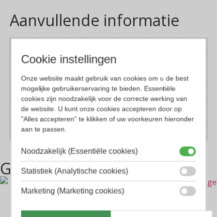
Aanvullende informatie
Kleur montuur
Bruin, Groen
Cookie instellingen
Montuur
Kunststof
materiaal
Onze website maakt gebruik van cookies om u de best
mogelijke gebruikerservaring te bieden. Essentiële
Lens materiaal
Kunststof
cookies zijn noodzakelijk voor de correcte werking van
de website. U kunt onze cookies accepteren door op
Geschikt voor
Dames, Heren
"Alles accepteren" te klikken of uw voorkeuren hieronder
aan te passen.
Vorm
Ovaal, Panto, Rond
Noodzakelijk (Essentiële cookies)
Gerelateerde producten
Statistiek (Analytische cookies)
Marketing (Marketing cookies)