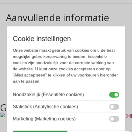
Aanvullende informatie
Kleur montuur
Goud, Zwart
Cookie instellingen
Montuur
Kunststof
Onze website maakt gebruik van cookies om u de best
materiaal
mogelijke gebruikerservaring te bieden. Essentiële
Lens materiaal
Kunststof
cookies zijn noodzakelijk voor de correcte werking van
de website. U kunt onze cookies accepteren door op
Geschikt voor
Dames, Heren
"Alles accepteren" te klikken of uw voorkeuren hieronder
aan te passen.
Vorm
Rechthoekig
Noodzakelijk (Essentiële cookies)
Gerelateerde producten
Statistiek (Analytische cookies)
Marketing (Marketing cookies)