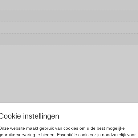
Cookie instellingen
Onze website maakt gebruik van cookies om u de best mogelijke
teit en het unieke. De tijdloze zonnebrillen zi
gebruikerservaring te bieden. Essentiële cookies zijn noodzakelijk voor