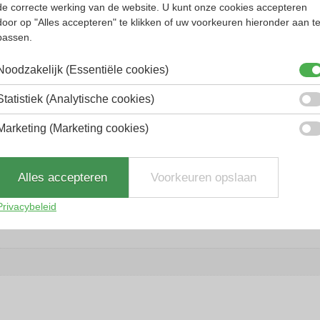
de correcte werking van de website. U kunt onze cookies accepteren
door op "Alles accepteren" te klikken of uw voorkeuren hieronder aan t
ck, welke al 140 jaar bekend is met brillenglaz
passen.
Noodzakelijk (Essentiële cookies)
Statistiek (Analytische cookies)
Marketing (Marketing cookies)
Alles accepteren
Voorkeuren opslaan
Privacybeleid