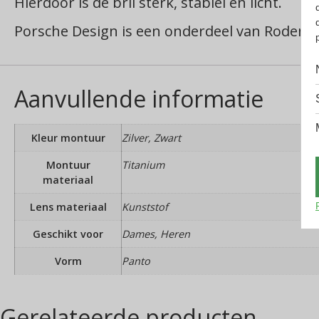
Hierdoor is de bril sterk, stabiel en licht.
Porsche Design is een onderdeel van Rodensto
Aanvullende informatie
Kleur montuur
Zilver, Zwart
Montuur
Titanium
materiaal
Lens materiaal
Kunststof
Geschikt voor
Dames, Heren
Vorm
Panto
Gerelateerde producten