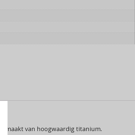
jn gemaakt van hoogwaardig titanium.