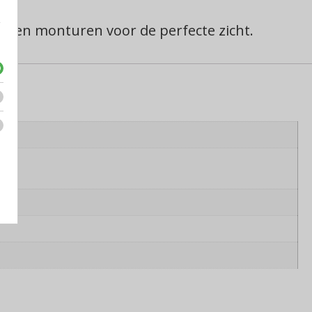
e
en en monturen voor de perfecte zicht.