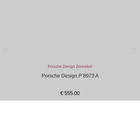
Porsche Design Zonnebril
Porsche Design P’8973 A
€
555.00
In winkelmand