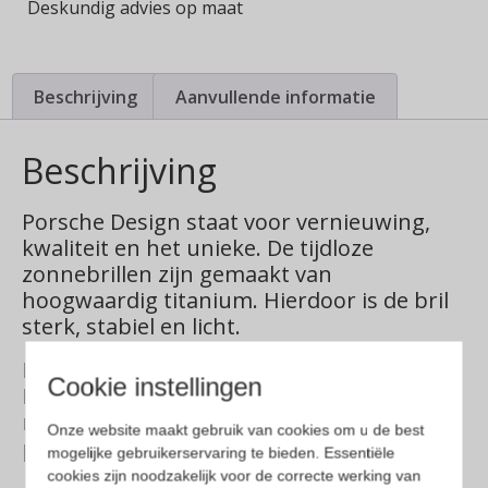
Deskundig advies op maat
Beschrijving
Aanvullende informatie
Beschrijving
Porsche Design staat voor vernieuwing,
kwaliteit en het unieke. De tijdloze
zonnebrillen zijn gemaakt van
hoogwaardig titanium. Hierdoor is de bril
sterk, stabiel en licht.
Porsche Design is een onderdeel van
Cookie instellingen
Rodenstock, welke al 140 jaar bekend is
met brillenglazen en monturen voor de
Onze website maakt gebruik van cookies om u de best
perfecte zicht.
mogelijke gebruikerservaring te bieden. Essentiële
cookies zijn noodzakelijk voor de correcte werking van