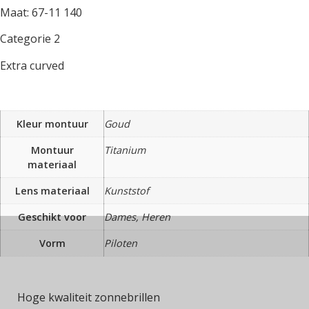
Maat: 67-11 140
Categorie 2
Extra curved
Kleur montuur
Goud
Montuur
Titanium
materiaal
Lens materiaal
Kunststof
Geschikt voor
Dames, Heren
Vorm
Piloten
Hoge kwaliteit zonnebrillen