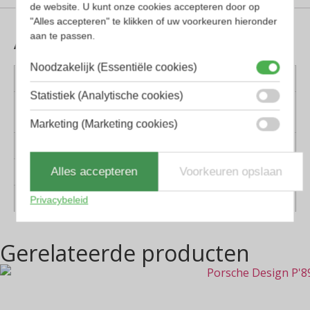
de website. U kunt onze cookies accepteren door op
"Alles accepteren" te klikken of uw voorkeuren hieronder
Aanvullende informatie
aan te passen.
Noodzakelijk (Essentiële cookies)
Kleur montuur
Goud
Statistiek (Analytische cookies)
Montuur
Titanium
materiaal
Marketing (Marketing cookies)
Lens materiaal
Kunststof
Alles accepteren
Voorkeuren opslaan
Geschikt voor
Dames, Heren
Vorm
Piloten
Privacybeleid
Gerelateerde producten