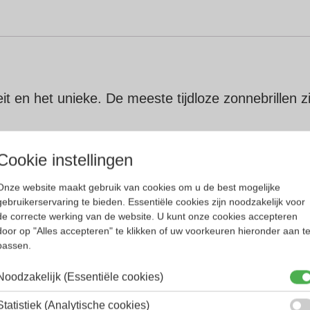
it en het unieke. De meeste tijdloze zonnebrillen 
k, welke al 140 jaar bekend is met brillenglazen 
Cookie instellingen
Onze website maakt gebruik van cookies om u de best mogelijke
gebruikerservaring te bieden. Essentiële cookies zijn noodzakelijk voor
de correcte werking van de website. U kunt onze cookies accepteren
door op "Alles accepteren" te klikken of uw voorkeuren hieronder aan t
passen.
Noodzakelijk (Essentiële cookies)
Statistiek (Analytische cookies)