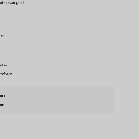
ed gespiegeld
art
eren
ierkant
len
at