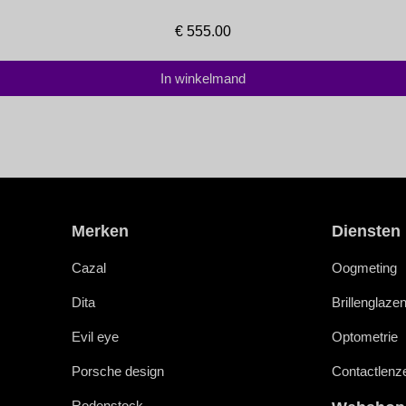
€
555.00
In winkelmand
Merken
Diensten
Cazal
Oogmeting
Dita
Brillenglaze
Evil eye
Optometrie
Porsche design
Contactlenz
Rodenstock