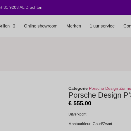
t 31 9203 AL Drachten
rillen
Online showroom
Merken
1 uur service
Con
Categorie
Porsche Design Zonneb
Porsche Design P’
€
555.00
Uitverkocht
Montuurkleur: Goud/Zwart