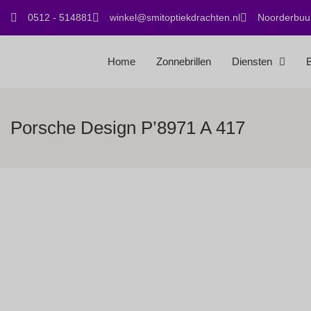
0512 - 514881
winkel@smitoptiekdrachten.nl
Noorderbuur
Home
Zonnebrillen
Diensten
B
Porsche Design P’8971 A 417