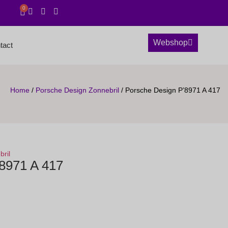
0
Webshop
tact
Home
/
Porsche Design Zonnebril
/ Porsche Design P’8971 A 417
ril
8971 A 417