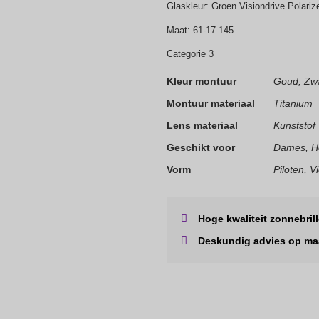
Glaskleur: Groen Visiondrive Polariz
Maat: 61-17 145
Categorie 3
Kleur montuur
Goud, Zw
Montuur materiaal
Titanium
Lens materiaal
Kunststof
Geschikt voor
Dames, H
Vorm
Piloten, V
Hoge kwaliteit zonnebril
Deskundig advies op ma