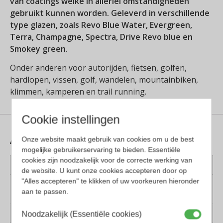
van coatings welke in allerlei omstandigheden
gebruikt kunnen worden. Geleverd in verschillende
type glazen, zoals Revo Blue Water, Evergreen,
Terra, Champagne, Spectra, Drive Revo blue en
Smokey green.
Onder anderen voor autorijden, fietsen, golfen,
hardlopen, vissen, golf, wandelen, mountainbiken,
klimmen, kamperen en trail running.
Cookie instellingen
Aanvullende informatie
Onze website maakt gebruik van cookies om u de best
mogelijke gebruikerservaring te bieden. Essentiële
cookies zijn noodzakelijk voor de correcte werking van
Kleur montuur
Goud
de website. U kunt onze cookies accepteren door op
"Alles accepteren" te klikken of uw voorkeuren hieronder
Montuur
Titanium
aan te passen.
materiaal
Lens materiaal
Kunststof
Noodzakelijk (Essentiële cookies)