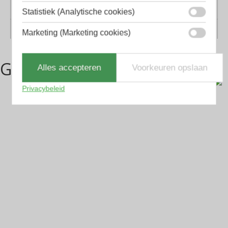
Geschikt voor
Dames, Heren
Statistiek (Analytische cookies)
Vorm
Piloten
Marketing (Marketing cookies)
Gerelateerde producten
Alles accepteren
Voorkeuren opslaan
Privacybeleid