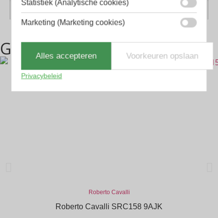
Statistiek (Analytische cookies)
Vorm
Octagon, Rechthoekig
Marketing (Marketing cookies)
Gerelateerde producten
Alles accepteren
Voorkeuren opslaan
Privacybeleid
Roberto Cavalli
Roberto Cavalli SRC158 9AJK