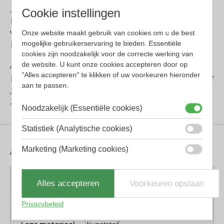
zijn unieke combinatie van creativiteit,
Cookie instellingen
Italiaanse stijl en ambachtelijk
vakmanschap, die nauw verbonden is met
Onze website maakt gebruik van cookies om u de best
het Florentijnse erfgoed van het merk.
mogelijke gebruikerservaring te bieden. Essentiële
cookies zijn noodzakelijk voor de correcte werking van
Alle esthetische elementen zoals de
de website. U kunt onze cookies accepteren door op
panterprint, de slangenhuidenprints en de
"Alles accepteren" te klikken of uw voorkeuren hieronder
aan te passen.
gouden details dienen als leidraad door de
zonnebrillenlijn.
Noodzakelijk (Essentiële cookies)
Statistiek (Analytische cookies)
Aanvullende informatie
Marketing (Marketing cookies)
Kleur montuur
Goud
Alles accepteren
Voorkeuren opslaan
Montuur
Metaal
Privacybeleid
materiaal