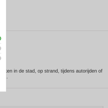
e
uiken in de stad, op strand, tijdens autorijden of
ort.