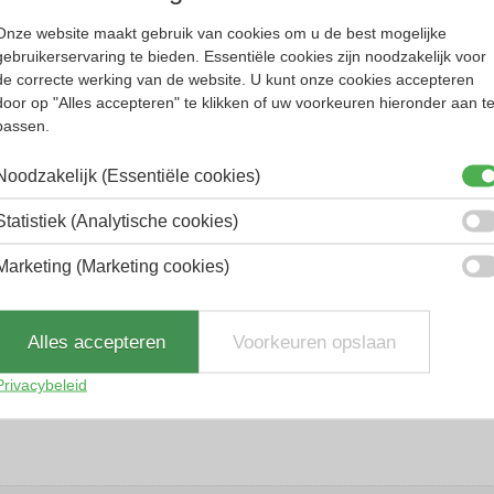
Onze website maakt gebruik van cookies om u de best mogelijke
gebruikerservaring te bieden. Essentiële cookies zijn noodzakelijk voor
de correcte werking van de website. U kunt onze cookies accepteren
door op "Alles accepteren" te klikken of uw voorkeuren hieronder aan t
passen.
Noodzakelijk (Essentiële cookies)
Statistiek (Analytische cookies)
ikkelen van glazen en monturen.
Marketing (Marketing cookies)
assiek tot modern design.
 volgens de laatste trend. De monturen zijn te gebr
Alles accepteren
Voorkeuren opslaan
al tegen de zon en hebben een optimale draagcomf
Privacybeleid