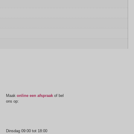
Oogmeting
Maak
online een afspraak
of bel
ons op:
0512-514881
Openingstijden
Dinsdag 09:00 tot 18:00