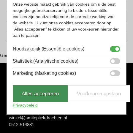
Onze website maakt gebruik van cookies om u de best
Montuur materiaal
Kunststof
mogelijke gebruikerservaring te bieden. Essentiële
cookies zijn noodzakelijk voor de correcte werking van
Lens materiaal
Kunststof
de website. U kunt onze cookies accepteren door op
Geschikt voor
Dames, Heren
"Alles accepteren" te klikken of uw voorkeuren hieronder
aan te passen.
Vorm
Panto
Noodzakelijk (Essentiële cookies)
Gerelateerde producten
Statistiek (Analytische cookies)
Marketing (Marketing cookies)
Adres
Smit Optiek Drachten
Alles accepteren
Voorkeuren opslaan
Noorderbuurt 31
Privacybeleid
9203 AL Drachten
winkel@smitoptiekdrachten.nl
0512-514881