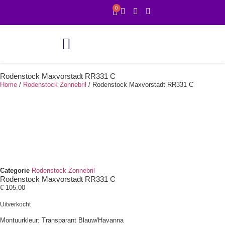
0
Online showroom
1 uur service
Rodenstock Maxvorstadt RR331 C
Home
/
Rodenstock Zonnebril
/ Rodenstock Maxvorstadt RR331 C
Categorie
Rodenstock Zonnebril
Rodenstock Maxvorstadt RR331 C
€
105.00
Uitverkocht
Montuurkleur: Transparant Blauw/Havanna