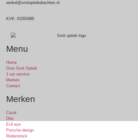
winkel@smitoptiekdrachten.nl
0512-514881
KVK: 01055985
Menu
Home
Over Smit Optiek
1 uur service
Merken
Contact
Merken
Cazal
Dita
Evil eye
Porsche design
Rodenstock