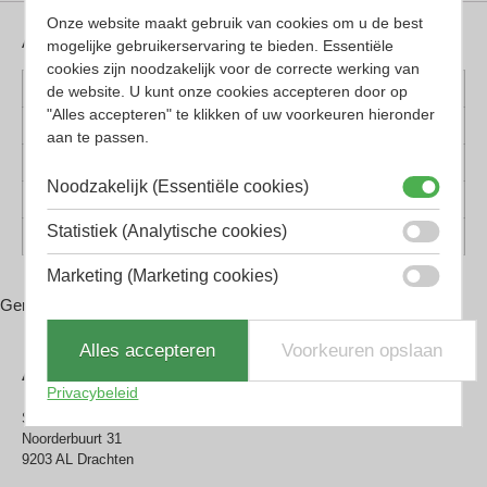
Onze website maakt gebruik van cookies om u de best
Aanvullende informatie
mogelijke gebruikerservaring te bieden. Essentiële
cookies zijn noodzakelijk voor de correcte werking van
Kleur montuur
Bruin, Gunmetal
de website. U kunt onze cookies accepteren door op
"Alles accepteren" te klikken of uw voorkeuren hieronder
Montuur materiaal
Kunststof, Metaal
aan te passen.
Lens materiaal
Kunststof
Noodzakelijk (Essentiële cookies)
Geschikt voor
Dames, Heren
Statistiek (Analytische cookies)
Vorm
Rechthoekig
Marketing (Marketing cookies)
Gerelateerde producten
Alles accepteren
Voorkeuren opslaan
Adres
Privacybeleid
Smit Optiek Drachten
Noorderbuurt 31
9203 AL Drachten