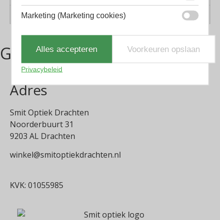
Vorm
Vlinder
Marketing (Marketing cookies)
Gerelateerde producten
Alles accepteren
Voorkeuren opslaan
Privacybeleid
Adres
Smit Optiek Drachten
Noorderbuurt 31
9203 AL Drachten
winkel@smitoptiekdrachten.nl
0512-514881
KVK: 01055985