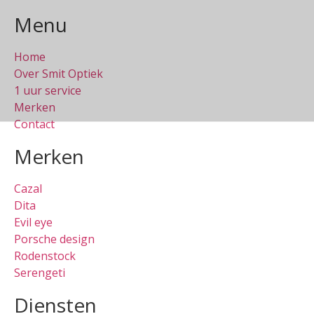
Menu
Home
Over Smit Optiek
1 uur service
Merken
Contact
Merken
Cazal
Dita
Evil eye
Porsche design
Rodenstock
Serengeti
Diensten