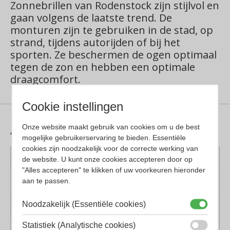
Zonnebrillen van Rodenstock zijn stijlvol en
gaan volgens de laatste trend. De
monturen zijn te gebruiken in de stad, op
strand, tijdens autorijden of bij het
sporten. Ze beschermen de ogen optimaal
tegen de zon en hebben een optimale
draagcomfort.
Cookie instellingen
Aanvullende informatie
Onze website maakt gebruik van cookies om u de best
mogelijke gebruikerservaring te bieden. Essentiële
cookies zijn noodzakelijk voor de correcte werking van
Kleur montuur
Gunmetal
de website. U kunt onze cookies accepteren door op
"Alles accepteren" te klikken of uw voorkeuren hieronder
Montuur
Titanium
aan te passen.
materiaal
Noodzakelijk (Essentiële cookies)
Lens materiaal
Kunststof
Statistiek (Analytische cookies)
Geschikt voor
Dames, Heren