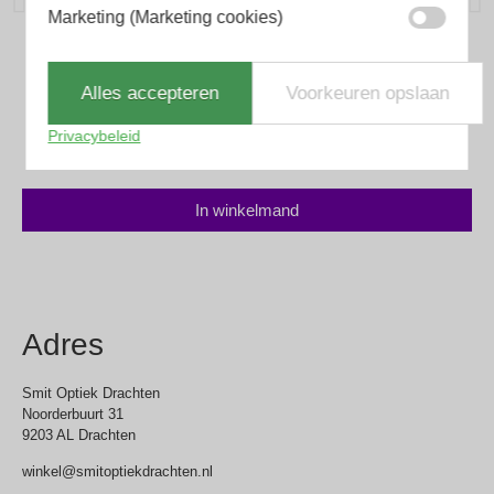
Marketing (Marketing cookies)
Scotch and Soda
Scotch & Soda SS5013 402
Alles accepteren
Voorkeuren opslaan
Privacybeleid
€
125.00
In winkelmand
Adres
Smit Optiek Drachten
Noorderbuurt 31
9203 AL Drachten
winkel@smitoptiekdrachten.nl
0512-514881