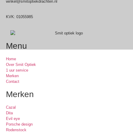
winkel@smitoptiekdrachten.nl
0512-514881
KVK: 01055985
Menu
Home
Over Smit Optiek
1 uur service
Merken
Contact
Merken
Cazal
Dita
Evil eye
Porsche design
Rodenstock