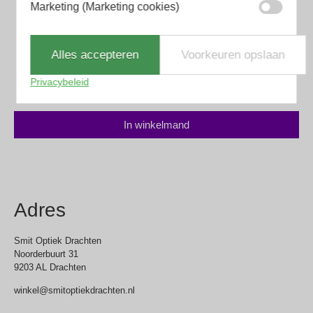
Marketing (Marketing cookies)
Scotch and Soda
Scotch & Soda SS6008 426
Alles accepteren
Voorkeuren opslaan
Privacybeleid
€
125.00
In winkelmand
Adres
Smit Optiek Drachten
Noorderbuurt 31
9203 AL Drachten
winkel@smitoptiekdrachten.nl
0512-514881