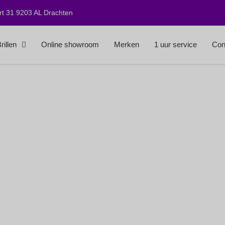
t 31 9203 AL Drachten
rillen
Online showroom
Merken
1 uur service
Con