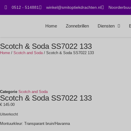
0512 - 514881
winkel@smitoptiekdrachten.nl
Noorderbuur
Home
Zonnebrillen
Diensten
B
Scotch & Soda SS7022 133
Home
/
Scotch and Soda
/ Scotch & Soda SS7022 133
Categorie
Scotch and Soda
Scotch & Soda SS7022 133
€
145.00
Uitverkocht
Montuurkleur: Transparant bruin/Havanna