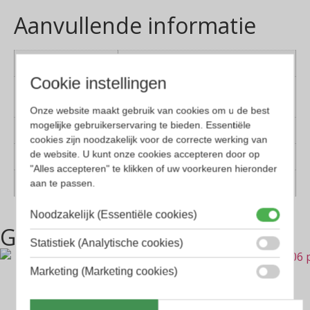
Aanvullende informatie
Kleur montuur
Zwart
Cookie instellingen
Montuur
Kunststof
materiaal
Onze website maakt gebruik van cookies om u de best
mogelijke gebruikerservaring te bieden. Essentiële
Lens materiaal
Glas
cookies zijn noodzakelijk voor de correcte werking van
de website. U kunt onze cookies accepteren door op
Geschikt voor
Dames, Heren
"Alles accepteren" te klikken of uw voorkeuren hieronder
Vorm
Rechthoekig
aan te passen.
Noodzakelijk (Essentiële cookies)
Gerelateerde producten
Statistiek (Analytische cookies)
Marketing (Marketing cookies)