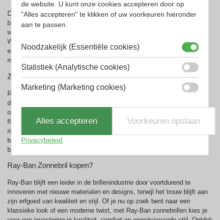
de website. U kunt onze cookies accepteren door op
De geschiedenis van Ray-Ban is rijk aan iconische modellen die een
"Alles accepteren" te klikken of uw voorkeuren hieronder
blijvende impact hebben gehad op de mode- en filmindustrie. Het merk
aan te passen.
werd beroemd in de jaren ’50 toen Hollywoodsterren de Aviator en
Wayfarer modellen begonnen te dragen. Deze modellen zijn nog steeds
Noodzakelijk (Essentiële cookies)
enorm populair en worden vaak geassocieerd met een tijdloze en
moeiteloze coolheid.
Statistiek (Analytische cookies)
Zonnebrillen voor Specifieke Doeleinden
Marketing (Marketing cookies)
Ray-Ban gaat verder dan alleen mode; het merk biedt ook zonnebrillen
die speciaal zijn ontworpen voor bepaalde activiteiten en
omstandigheden. Of het nu gaat om sportzonnebrillen gemaakt van
Alles accepteren
Voorkeuren opslaan
flexibele en duurzame materialen zoals nylon en propionaat[16], of
modellen met gepolariseerde en spiegelglazen die extra bescherming
Privacybeleid
bieden tegen schittering, Ray-Ban zorgt ervoor dat je ogen optimaal
beschermd zijn zonder in te leveren op stijl.
Ray-Ban Zonnebril kopen?
Ray-Ban blijft een leider in de brillenindustrie door voortdurend te
innoveren met nieuwe materialen en designs, terwijl het trouw blijft aan
zijn erfgoed van kwaliteit en stijl. Of je nu op zoek bent naar een
klassieke look of een moderne twist, met Ray-Ban zonnebrillen kies je
voor een investering in kwaliteit, comfort en ongeëvenaarde stijl. Ontdek