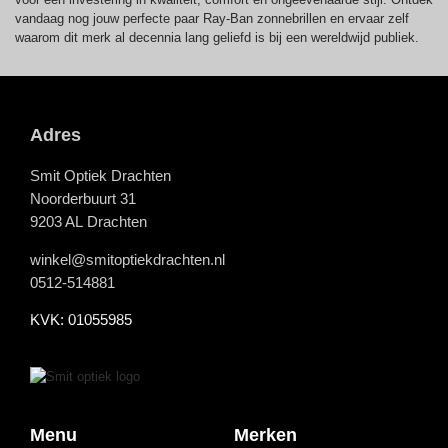
vandaag nog jouw perfecte paar Ray-Ban zonnebrillen en ervaar zelf
waarom dit merk al decennia lang geliefd is bij een wereldwijd publiek.
Adres
Smit Optiek Drachten
Noorderbuurt 31
9203 AL Drachten
winkel@smitoptiekdrachten.nl
0512-514881
KVK: 01055985
Menu
Merken