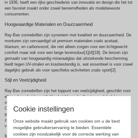
in 1936, heeft een rijke geschiedenis van innovatie en design die het tot
een favoriet maakt onder zowel beroemdheden als modebewuste
consumenten.
Hoogwaardige Materialen en Duurzaamheid
Ray-Ban zonnebrillen zijn synoniem met kwaliteit en duurzaamheid. De
monturen zijn vervaardigd uit premium materialen zoals acetaat,
titanium, en carbonvezel, die niet alleen zorgen voor een lichtgewicht
comfort maar ook voor een lange levensduur[1][4][18]. De lenzen zijn
gemaakt van hoogwaardig mineraalglas dat uitstekende bescherming
biedt tegen UV-stralen en krasbestendig is, wat essentieel is voor zowel
dagelijks gebruik als voor specifieke activiteiten zoals sport[2].
Stijl en Veelzijdigheid
Ray-Ban zonnebrillen zijn het toppunt van veelzijdigheid, geschikt voor
elke gelegenheid en stijl. Van het klassieke Aviator model, dat
oorspronkelijk ontworpen was voor piloten, tot de trendy Wayfarer en
Cookie instellingen
Clubmaster stijlen, Ray-Ban biedt een breed scala aan designs die
passen bij alle gezichtsvormen en persoonlijke voorkeuren. Deze
zonnebrillen zijn niet alleen een modeaccessoire maar ook een uiting
Onze website maakt gebruik van cookies om u de best
van persoonlijke stijl.
mogelijke gebruikerservaring te bieden. Essentiële
cookies zijn noodzakelijk voor de correcte werking van
Iconische Modellen en Geschiedenis