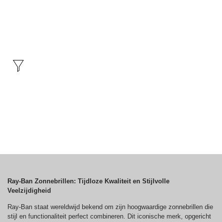
Dames
Ray-Ban Zonnebrillen: T
ijdloze Kwaliteit en
Stijlvolle
Ve
elzijdigheid
Ray-Ban staat wereldwijd bekend om zijn hoogwaardige zonnebrillen die
stijl en functionaliteit perfect combineren. Dit iconische merk, opgericht