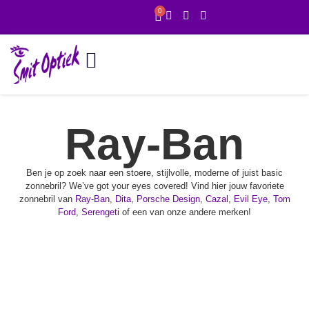
0
Online showroom
1 uur service
Ray-Ban
Ben je op zoek naar een stoere, stijlvolle, moderne of juist basic
zonnebril? We’ve got your eyes covered! Vind hier jouw favoriete
zonnebril van
Ray-Ban
,
Dita
,
Porsche Design
,
Cazal
,
Evil Eye
,
Tom
Ford
,
Serengeti
of een van onze andere merken!