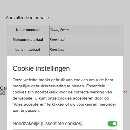
Aanvullende informatie
Kleur montuur
Goud, Zwart
Montuur materiaal
Kunststof
Lens materiaal
Kunststof
Geschikt voor
Dames, Heren
Cookie instellingen
Vorm
Rechthoekig
Onze website maakt gebruik van cookies om u de best
mogelijke gebruikerservaring te bieden. Essentiële
Gerelateerde producten
cookies zijn noodzakelijk voor de correcte werking van
de website. U kunt onze cookies accepteren door op
"Alles accepteren" te klikken of uw voorkeuren hieronder
aan te passen.
Noodzakelijk (Essentiële cookies)