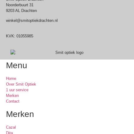
Noorderbuurt 31
9203 AL Drachten
winkel@smitoptiekdrachten.nl
0512-514881
KVK: 01055985
Menu
Home
Over Smit Optiek
1 uur service
Merken
Contact
Merken
Cazal
Dita