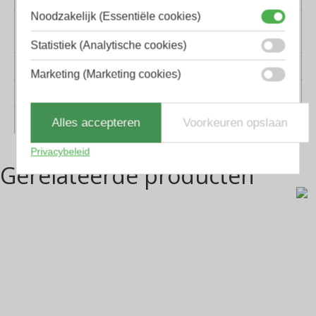
Noodzakelijk (Essentiële cookies)
Montuur
Kunststof
materiaal
Statistiek (Analytische cookies)
Lens materiaal
Kunststof
Marketing (Marketing cookies)
Geschikt voor
Dames, Heren
Vorm
Panto
Alles accepteren
Voorkeuren opslaan
Privacybeleid
Gerelateerde producten