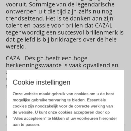
vooruit. Sommige van de legendarische
ontwerpen uit die tijd zijn zelfs nu nog
trendsettend. Het is te danken aan zijn
talent en passie voor brillen dat CAZAL
tegenwoordig een succesvol brillenmerk is
dat geliefd is bij brildragers over de hele
wereld.
CAZAL Design heeft een hoge
herkenningswaarde is vaak opvallend en
altijd ongebruikelijk. Cazal maakt gebruik
van kwaliteitsmaterialen, zoals puur
Cookie instellingen
titanium of goud.
Onze website maakt gebruik van cookies om u de best
mogelijke gebruikerservaring te bieden. Essentiële
cookies zijn noodzakelijk voor de correcte werking van
Aanvullende informatie
de website. U kunt onze cookies accepteren door op
"Alles accepteren" te klikken of uw voorkeuren hieronder
aan te passen.
Kleur montuur
Transparant