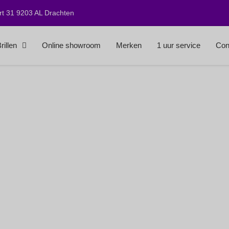
t 31 9203 AL Drachten
rillen
Online showroom
Merken
1 uur service
Con