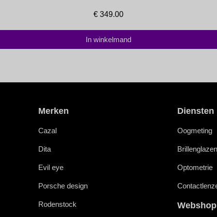
€
349.00
In winkelmand
Merken
Diensten
Cazal
Oogmeting
Dita
Brillenglaze
Evil eye
Optometrie
Porsche design
Contactlenz
Rodenstock
Webshop